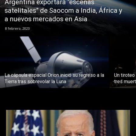
Argentina exportará “escenas
satelitales” de Saocom a India, África y
a nuevos mercados en Asia
8 febrero, 2023
La cápsula espacial Orion inició su regreso a la
Un tiroteo
Tierra tras sobrevolar la Luna
tres muer