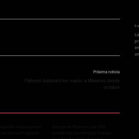
6 
La
pr
en
am
Próxima noticia
Flybondi duplicará los vuelos a Misiones desde
octubre
 segunda convocatoria
Energía de Misiones y la CEM
a las becas Progresar
conforman una mesa de trabajo