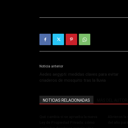
Noticia anterior
Aedes aegypti: medidas claves para evitar
criaderos de mosquito tras la lluvia
NOTICIAS RELACIONADAS
MÁS DEL AUTOR
Qué cambia si se aprueba la nueva
Abrieron la
Ley de Propiedad Privada: cómo
del año par