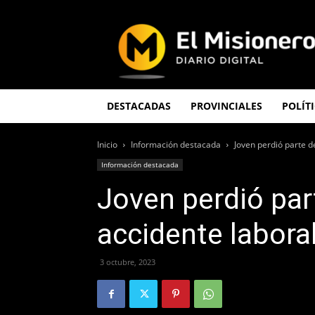
El
Misionero
DESTACADAS
PROVINCIALES
POLÍT
Inicio
Información destacada
Joven perdió parte d
Información destacada
Joven perdió par
accidente labora
3 octubre, 2023