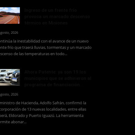
Ingreso de un frente frío
provoca un marcado descenso
térmico en Misiones
agosto, 2026
ntinúa la inestabilidad con el avance de un nuevo
ente frío que traerá lluvias, tormentas y un marcado
scenso de las temperaturas en todo...
Ahora Patente: ya son 19 los
municipios que se adhirieron al
programa de financiación...
agosto, 2026
 ministro de Hacienda, Adolfo Safrán, confirmó la
corporación de 13 nuevas localidades, entre ellas
erá, Eldorado y Puerto Iguazú. La herramienta
rmite abonar...