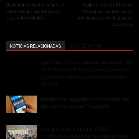
Brindarán capacitaciones en
Golpe al narcotráfico en
ceremonial y protocolo en
Paraguay: Incautaron 22
cuatro localidades
toneladas de marihuana en
Amambay
NOTICIAS RELACIONADAS
MÁS DEL AUTOR
Qué cambia si se aprueba la nueva Ley
de Propiedad Privada: cómo serán los
desalojos exprés y los contratos de
alquiler
Abrieron la segunda convocatoria del
año para las becas Progresar
Energía de Misiones y la CEM
conforman una mesa de trabajo para