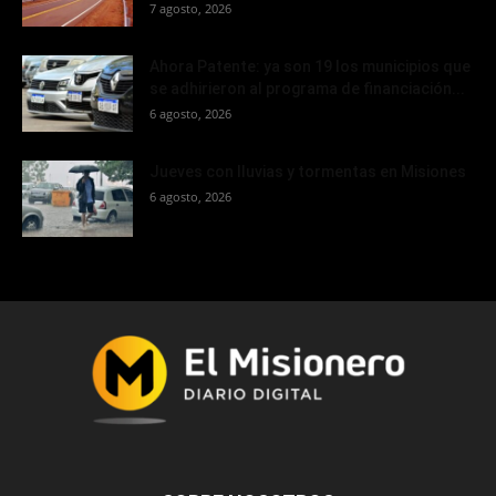
7 agosto, 2026
Ahora Patente: ya son 19 los municipios que
se adhirieron al programa de financiación...
6 agosto, 2026
Jueves con lluvias y tormentas en Misiones
6 agosto, 2026