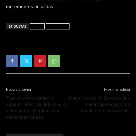
incrementos ni caídas.
ETIQUETAS
Acero
Producción
Noticia anterior
Próxima noticia
Tras un enfrentamiento
Murió la joven de Eldorado que
armado, la Policía detuvo a un
fue atropellada por un
delincuente a bordo de una
conductor alcoholizado
camioneta robada