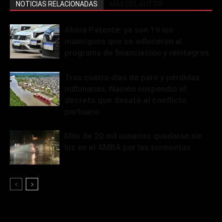
NOTICIAS RELACIONADAS
MÁS DEL AUTOR
Ahora Patente: ya son 19 los
municipios que se adhirieron al
programa de financiación y reintegros
Tras cuatro días de paro y pérdidas
millonarias, Nación suspendió el
decreto que desató el conflicto
portuario
Más de 20 mil usuarios quedaron sin
luz en el AMBA por las tormentas