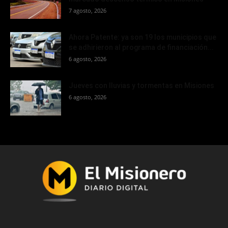
7 agosto, 2026
Ahora Patente: ya son 19 los municipios que
se adhirieron al programa de financiación...
6 agosto, 2026
Jueves con lluvias y tormentas en Misiones
6 agosto, 2026