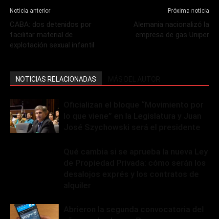
Noticia anterior
Próxima noticia
CABA: dos detenidos por
Alemania nacionalizó la
facilitar material de
empresa de gas Uniper
explotación sexual infantil
NOTICIAS RELACIONADAS
MÁS DEL AUTOR
Oficializan el bloque “Movimiento por
lo que viene” en la Legislatura y Juan
José Szychowski será el presidente
Qué cambia si se aprueba la nueva Ley
de Propiedad Privada: cómo serán los
desalojos exprés y los contratos de
alquiler
Abrieron la segunda convocatoria del