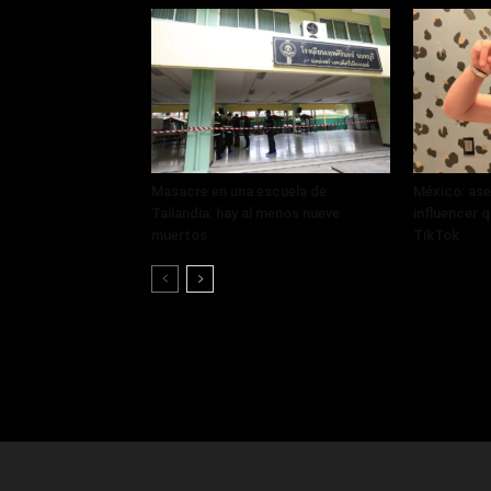
Masacre en una escuela de
México: ase
Tailandia: hay al menos nueve
influencer q
muertos
TikTok