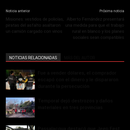
Noticia anterior
Próxima noticia
Misiones: vestidos de policías,
Alberto Fernández presentará
piratas del asfalto asaltaron
una medida para que el trabajo
un camión cargado con vinos
rural en blanco y los planes
sociales sean compatibles
NOTICIAS RELACIONADAS
MÁS DEL AUTOR
Fue a vender dólares, el comprador
escapó con el dinero y le dispararon
durante la persecución
Temporal dejó destrozos y daños
materiales en tres provincias
Passalacqua destacó que Jeep Fest