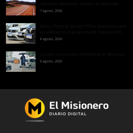
marcado descenso térmico en Misiones
7 agosto, 2026
Ahora Patente: ya son 19 los municipios que
se adhirieron al programa de financiación...
6 agosto, 2026
Jueves con lluvias y tormentas en Misiones
6 agosto, 2026