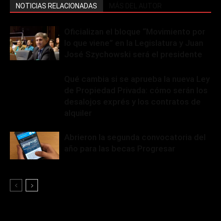
NOTICIAS RELACIONADAS
MÁS DEL AUTOR
Oficializan el bloque “Movimiento por
lo que viene” en la Legislatura y Juan
José Szychowski será el presidente
Qué cambia si se aprueba la nueva Ley
de Propiedad Privada: cómo serán los
desalojos exprés y los contratos de
alquiler
Abrieron la segunda convocatoria del
año para las becas Progresar