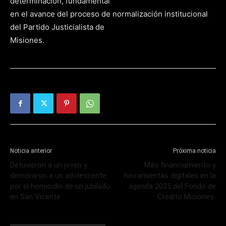
determinación, fundamental
en el avance del proceso de normalización institucional
del Partido Justicialista de
Misiones.
Noticia anterior
Próxima noticia
Detuvieron a un joven y
Más financiamiento y
demoraron a un adolescente
herramientas digitales en la
por el homicidio de un jubilado
agenda 2025 del Fondo de
en San Vicente
Crédito Misiones