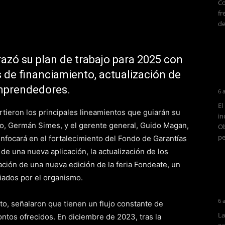
Co
fr
de
razó su plan de trabajo para 2025 con
 de financiamiento, actualización de
emprendedores.
6 
El
ieron los principales lineamientos que guiarán su
in
rio, Germán Simes, y el gerente general, Guido Magan,
Ob
pe
enfocará en el fortalecimiento del Fondo de Garantías
e una nueva aplicación, la actualización de los
ación de una nueva edición de la feria Fondeate, un
ados por el organismo.
6 
to, señalaron que tienen un flujo constante de
La
ontos ofrecidos. En diciembre de 2023, tras la