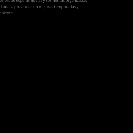
esión. Se esperan lluvias y tormentas organizadas
 toda la provincia con mejoras temporarias y
biente...