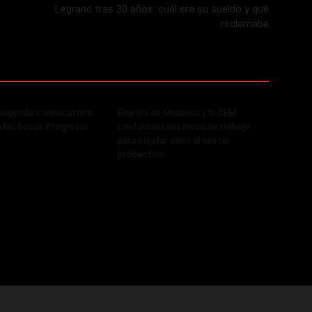
Legrand tras 30 años: cuál era su sueldo y qué
reclamaba
 segunda convocatoria
Energía de Misiones y la CEM
a las becas Progresar
conforman una mesa de trabajo
para brindar alivio al sector
productivo