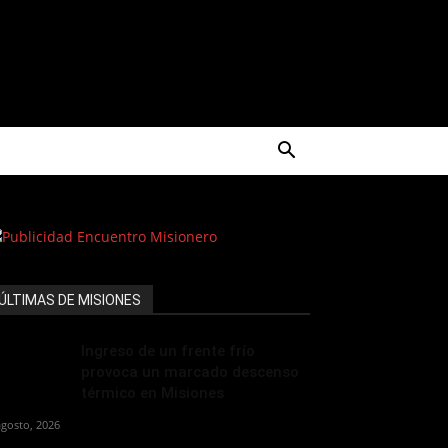
ÚLTIMAS DE MISIONES
Ingreso de un frente frío
provoca un marcado descenso
térmico en Misiones
agosto, 2026