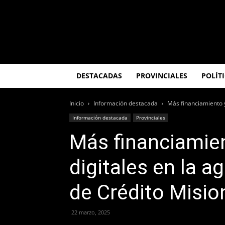
El
Misionero
DESTACADAS
PROVINCIALES
POLÍT
Inicio
Información destacada
Más financiamiento y
Información destacada
Provinciales
Más financiamie
digitales en la 
de Crédito Misi
22 marzo, 2025