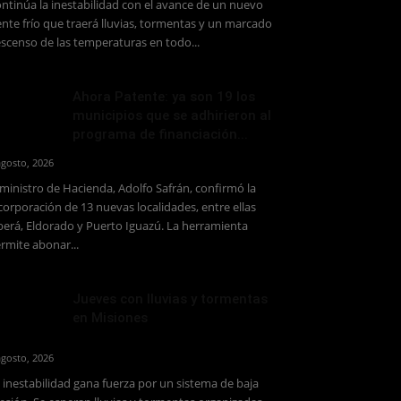
ntinúa la inestabilidad con el avance de un nuevo
ente frío que traerá lluvias, tormentas y un marcado
scenso de las temperaturas en todo...
Ahora Patente: ya son 19 los
municipios que se adhirieron al
programa de financiación...
agosto, 2026
 ministro de Hacienda, Adolfo Safrán, confirmó la
corporación de 13 nuevas localidades, entre ellas
erá, Eldorado y Puerto Iguazú. La herramienta
rmite abonar...
Jueves con lluvias y tormentas
en Misiones
agosto, 2026
 inestabilidad gana fuerza por un sistema de baja