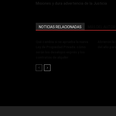
Misiones y dura advertencia de la Justicia
NOTICIAS RELACIONADAS
MÁS DEL AUTOR
Qué cambia si se aprueba la nueva
Abrieron la
Ley de Propiedad Privada: cómo
del año par
serán los desalojos exprés y los
contratos de alquiler