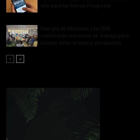
año para las becas Progresar
Energía de Misiones y la CEM
conforman una mesa de trabajo para
brindar alivio al sector productivo