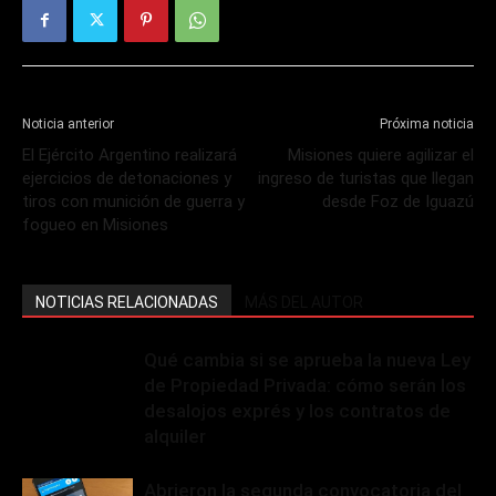
Noticia anterior
Próxima noticia
El Ejército Argentino realizará
Misiones quiere agilizar el
ejercicios de detonaciones y
ingreso de turistas que llegan
tiros con munición de guerra y
desde Foz de Iguazú
fogueo en Misiones
NOTICIAS RELACIONADAS
MÁS DEL AUTOR
Qué cambia si se aprueba la nueva Ley
de Propiedad Privada: cómo serán los
desalojos exprés y los contratos de
alquiler
Abrieron la segunda convocatoria del