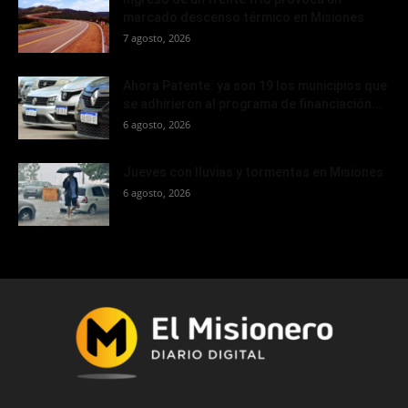
marcado descenso térmico en Misiones
7 agosto, 2026
Ahora Patente: ya son 19 los municipios que
se adhirieron al programa de financiación...
6 agosto, 2026
Jueves con lluvias y tormentas en Misiones
6 agosto, 2026