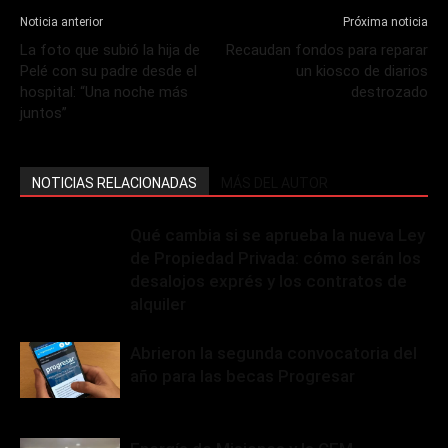
Noticia anterior
Próxima noticia
La foto que subió la hija de
Recaudan fondos para reparar
Pelé con su padre desde el
un kiosco de diarios
hospital: “Una noche más
destrozado
juntos”
NOTICIAS RELACIONADAS
MÁS DEL AUTOR
Qué cambia si se aprueba la nueva Ley
de Propiedad Privada: cómo serán los
desalojos exprés y los contratos de
alquiler
Abrieron la segunda convocatoria del
año para las becas Progresar