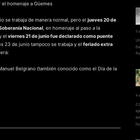
por el homenaje a Güemes
nio se trabaja de manera normal, pero el
jueves 20 de
a Soberanía Nacional
, en homenaje al paso a la
5 
y el
viernes 21 de junio fue declarado como puente
Un
nes 23 de junio tampoco se trabaja y el
feriado extra
ba
era:
fr
Manuel Belgrano (también conocido como el Día de la
4 
Co
ej
em
tu