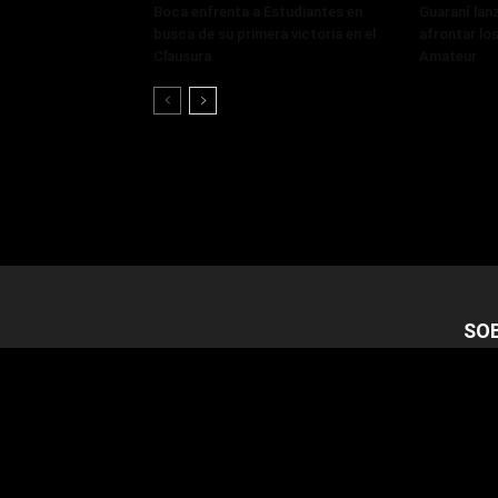
Boca enfrenta a Estudiantes en
Guaraní lan
busca de su primera victoria en el
afrontar lo
Clausura
Amateur
SO
©