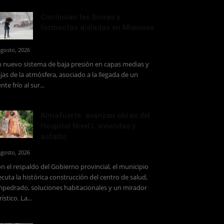
Continúan las lluvias y
tormentas aisladas en Misiones
agosto, 2026
 nuevo sistema de baja presión en capas medias y
jas de la atmósfera, asociado a la llegada de un
ente frío al sur...
Almafuerte: avanzan obras del
Hospital Nivel I, viviendas y
asfalto
agosto, 2026
n el respaldo del Gobierno provincial, el municipio
ecuta la histórica construcción del centro de salud,
pedrado, soluciones habitacionales y un mirador
rístico. La...