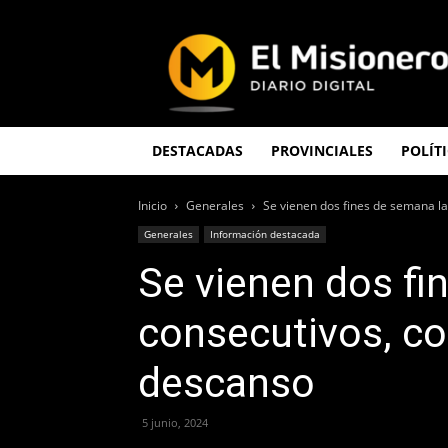
El
Misionero
DESTACADAS
PROVINCIALES
POLÍT
Inicio
Generales
Se vienen dos fines de semana lar
Generales
Información destacada
Se vienen dos fi
consecutivos, co
descanso
5 junio, 2024