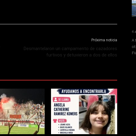
4 
A 
Próxima noticia
ot
f
Desmantelaron un campamento de cazadores
FV
furtivos y detuvieron a dos de ellos