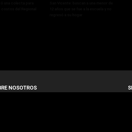
zó una colecta para
San Vicente: buscan a una menor de
s costos del Regional
12 años que se fue a la escuela y no
regresó a su hogar
BRE NOSOTROS
S