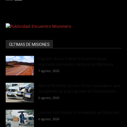
ÚLTIMAS DE MISIONES
Ingreso de un frente frío provoca un
marcado descenso térmico en Misiones
7 agosto, 2026
Ahora Patente: ya son 19 los municipios que
se adhirieron al programa de financiación...
6 agosto, 2026
Jueves con lluvias y tormentas en Misiones
6 agosto, 2026