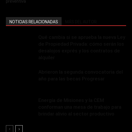
preventiva
NOTICIAS RELACIONADAS
MÁS DEL AUTOR
Qué cambia si se aprueba la nueva Ley
de Propiedad Privada: cómo serán los
desalojos exprés y los contratos de
alquiler
Abrieron la segunda convocatoria del
año para las becas Progresar
Energía de Misiones y la CEM
conforman una mesa de trabajo para
brindar alivio al sector productivo