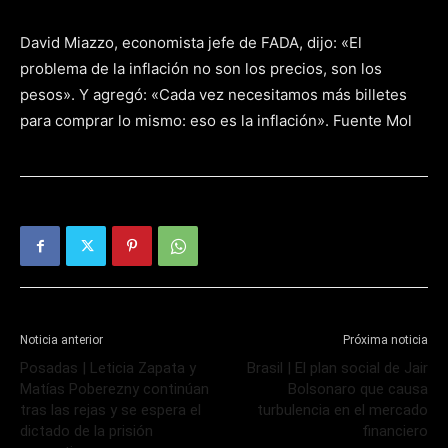
David Miazzo, economista jefe de FADA, dijo: «El
problema de la inflación no son los precios, son los
pesos». Y agregó: «Cada vez necesitamos más billetes
para comprar lo mismo: eso es la inflación». Fuente Mol
Noticia anterior
Próxima noticia
Posadas | Leticia Zapata y
Brasil | El plan social de Jair
Matías Poberezny continúan
Bolsonaro que causa
tras las rejas y se espera el
turbulencia en el mercado
dictado de la prisión
financiero