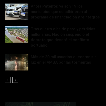
Ahora Patente: ya son 19 los
municipios que se adhirieron al
programa de financiación y reintegros
Tras cuatro días de paro y pérdidas
millonarias, Nación suspendió el
decreto que desató el conflicto
portuario
Más de 20 mil usuarios quedaron sin
luz en el AMBA por las tormentas