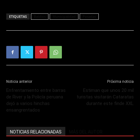
ETIQUETAS
Baldíos
Municipalidad
Posadas
Noticia anterior
Próxima noticia
Enfrentamiento entre barras
Estiman que unos 20 mil
de River y la Policía peruana
turistas visitarán Cataratas
dejó a varios hinchas
durante este finde XXL
ensangrentados
NOTICIAS RELACIONADAS
MÁS DEL AUTOR