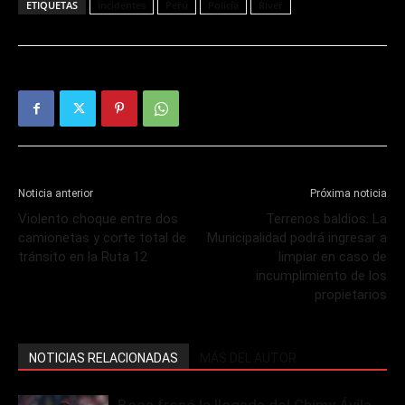
ETIQUETAS
Incidentes
Perú
Policía
River
Noticia anterior
Próxima noticia
Violento choque entre dos
Terrenos baldíos: La
camionetas y corte total de
Municipalidad podrá ingresar a
tránsito en la Ruta 12
limpiar en caso de
incumplimiento de los
propietarios
NOTICIAS RELACIONADAS
MÁS DEL AUTOR