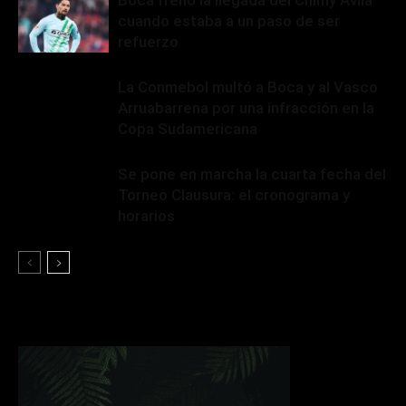
Boca frenó la llegada del Chimy Ávila
cuando estaba a un paso de ser
refuerzo
La Conmebol multó a Boca y al Vasco
Arruabarrena por una infracción en la
Copa Sudamericana
Se pone en marcha la cuarta fecha del
Torneo Clausura: el cronograma y
horarios