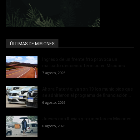
ÚLTIMAS DE MISIONES
Ingreso de un frente frío provoca un
marcado descenso térmico en Misiones
7 agosto, 2026
Ahora Patente: ya son 19 los municipios que
se adhirieron al programa de financiación...
6 agosto, 2026
Jueves con lluvias y tormentas en Misiones
6 agosto, 2026