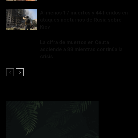
Al menos 17 muertos y 44 heridos en
ataques nocturnos de Rusia sobre
Kiev
La cifra de muertos en Ceuta
asciende a 88 mientras continúa la
crisis