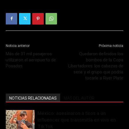
Noticia anterior
Próxima noticia
Más de 31 mil pasajeros
Quedaron definidos los
utilizaron el aeropuerto de
bombos de la Copa
Posadas
Libertadores: los cabezas de
serie y el grupo que podría
tocarle a River Plate
NOTICIAS RELACIONADAS
MÁS DEL AUTOR
México: asesinaron a tiros a un
influencer que transmitía en vivo en
TikTok