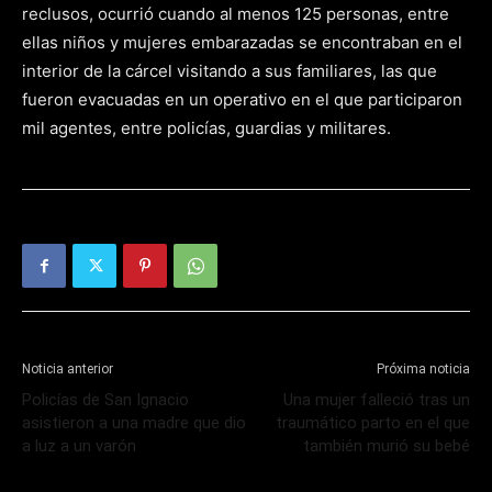
reclusos, ocurrió cuando al menos 125 personas, entre
ellas niños y mujeres embarazadas se encontraban en el
interior de la cárcel visitando a sus familiares, las que
fueron evacuadas en un operativo en el que participaron
mil agentes, entre policías, guardias y militares.
Noticia anterior
Próxima noticia
Policías de San Ignacio
Una mujer falleció tras un
asistieron a una madre que dio
traumático parto en el que
a luz a un varón
también murió su bebé