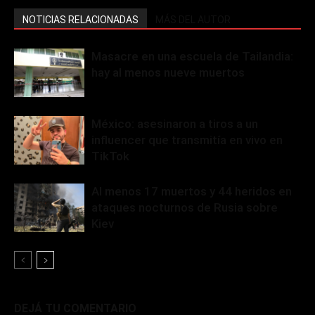
NOTICIAS RELACIONADAS
MÁS DEL AUTOR
Masacre en una escuela de Tailandia:
hay al menos nueve muertos
México: asesinaron a tiros a un
influencer que transmitía en vivo en
TikTok
Al menos 17 muertos y 44 heridos en
ataques nocturnos de Rusia sobre
Kiev
DEJÁ TU COMENTARIO