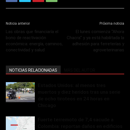
Noticia anterior
Próxima noticia
Las obras que financiaría el
El lunes comienza “Ahora
bono de reactivación
Chacra” y ya está habilitada la
económica: energía, caminos,
adhesión para ferreterías y
conectividad y salud
agroveterinarias
NOTICIAS RELACIONADAS
MÁS DEL AUTOR
Estados Unidos: al menos tres
muertos y diez heridos tras una serie
de ocho tiroteos en 24 horas en
Chicago
Fuerte terremoto de 7,4 sacude a
Colombia: reportan daños en edificios