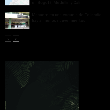
en Bogotá, Medellín y Cali
Masacre en una escuela de Tailandia:
hay al menos nueve muertos