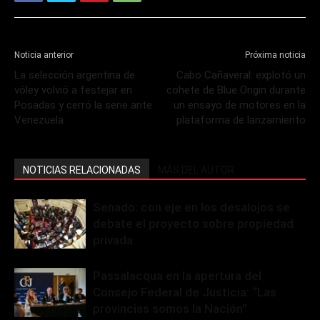
Noticia anterior
Próxima noticia
La selección argentina de
Cabo Cañaveral: explotó un
vóley volvió a festejar en
cohete de Blue Origin durante
Posadas y cerró la serie ante
un ensayo de motores en la
Venezuela
plataforma de lanzamiento
NOTICIAS RELACIONADAS
MÁS DEL AUTOR
Senado: con eje en los desalojos se
debate el proyecto sobre propiedad
privada
Passalacqua en la apertura del
Consejo Federal de Justicia: “Las
provincias somos la Nación”