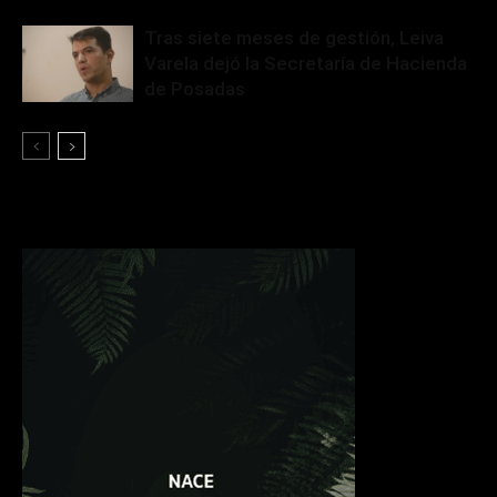
Tras siete meses de gestión, Leiva
Varela dejó la Secretaría de Hacienda
de Posadas