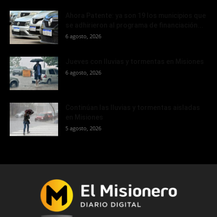
Ahora Patente: ya son 19 los municipios que
se adhirieron al programa de financiación...
6 agosto, 2026
Jueves con lluvias y tormentas en Misiones
6 agosto, 2026
Continúan las lluvias y tormentas aisladas
en Misiones
5 agosto, 2026