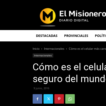
El
Misionero
DESTACADAS
PROVINCIALES
POLÍT
Inicio
Internacionales
Cómo es el celular más car
Internacionales
Cómo es el celul
seguro del mun
9 junio, 2016