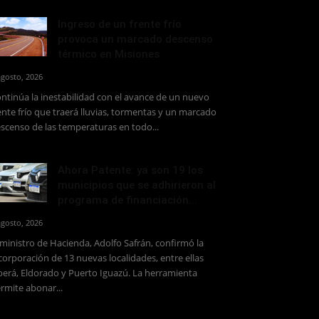
Ingreso de un frente frío
provoca un marcado descenso
térmico en Misiones
agosto, 2026
ntinúa la inestabilidad con el avance de un nuevo
ente frío que traerá lluvias, tormentas y un marcado
scenso de las temperaturas en todo...
Ahora Patente: ya son 19 los
municipios que se adhirieron al
programa de financiación...
agosto, 2026
 ministro de Hacienda, Adolfo Safrán, confirmó la
corporación de 13 nuevas localidades, entre ellas
erá, Eldorado y Puerto Iguazú. La herramienta
rmite abonar...