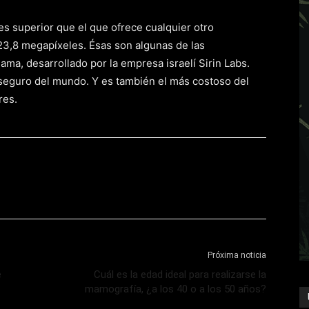
s superior que el que ofrece cualquier otro
e 23,8 megapíxeles. Ésas son algunas de las
gama, desarrollado por la empresa israelí Sirin Labs.
 seguro del mundo. Y es también el más costoso del
res.
Próxima noticia
e
Cuál es la edad ideal para realizarse la
mamografía, ¿a los 40 o a los 50 años?