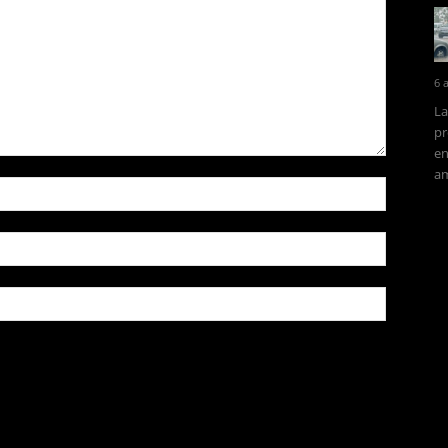
6 
La
pr
en
am
owser for the next time I comment.