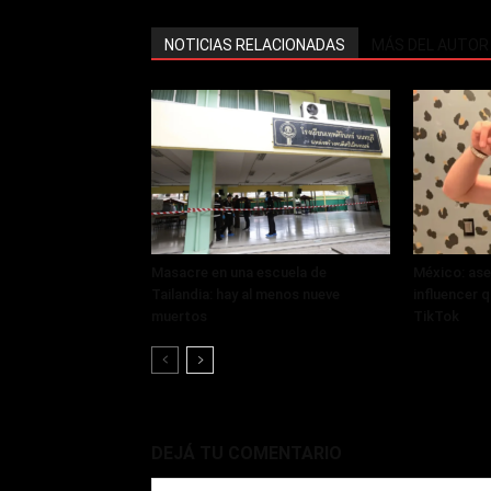
NOTICIAS RELACIONADAS
MÁS DEL AUTOR
Masacre en una escuela de
México: ase
Tailandia: hay al menos nueve
influencer q
muertos
TikTok
DEJÁ TU COMENTARIO