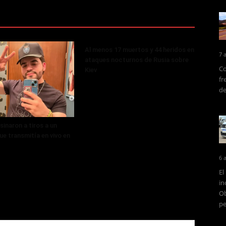
Al menos 17 muertos y 44 heridos en
7 
ataques nocturnos de Rusia sobre
Co
Kiev
fr
de
sinaron a tiros a un
ue transmitía en vivo en
6 
El
in
Ob
pe