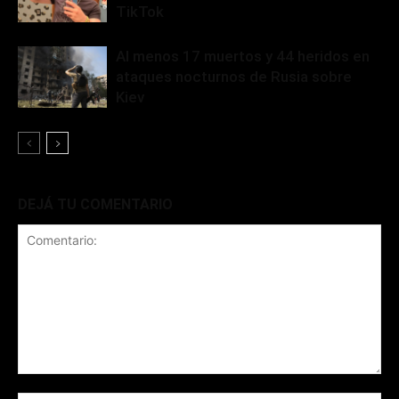
TikTok
Al menos 17 muertos y 44 heridos en
ataques nocturnos de Rusia sobre
Kiev
DEJÁ TU COMENTARIO