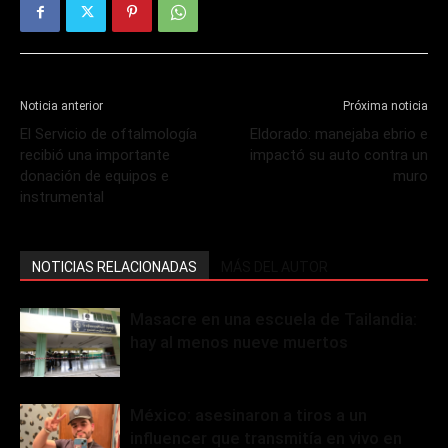
Noticia anterior
Próxima noticia
El Servicio de oftalmología
Eldorado: manejaba ebrio e
recibió una importante
impactó su auto contra un
donación de equipos e
muro
instrumental
NOTICIAS RELACIONADAS
MÁS DEL AUTOR
Masacre en una escuela de Tailandia:
hay al menos nueve muertos
México: asesinaron a tiros a un
influencer que transmitía en vivo en