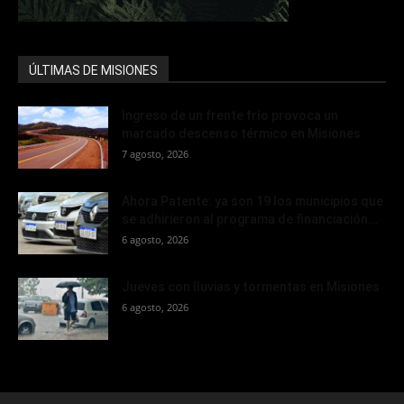
ÚLTIMAS DE MISIONES
Ingreso de un frente frío provoca un
marcado descenso térmico en Misiones
7 agosto, 2026
Ahora Patente: ya son 19 los municipios que
se adhirieron al programa de financiación...
6 agosto, 2026
Jueves con lluvias y tormentas en Misiones
6 agosto, 2026