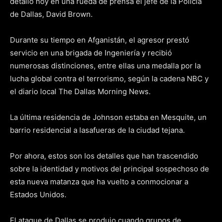
detalló hoy en una rueda de prensa el jefe de la Policía
de
Dallas
, David
Brown
.
Durante su tiempo en
Afganistán
, el agresor prestó
servicio en una brigada de Ingeniería y recibió
numerosas distinciones, entre ellas una medalla por la
lucha global contra el terrorismo, según la cadena
NBC
y
el diario local
The
Dallas
Morning
News
.
La última residencia de
Johnson
estaba en
Mesquite
, un
barrio residencial a las
afueras
de la ciudad tejana.
Por ahora, estos son los detalles que han trascendido
sobre la identidad y motivos del principal sospechoso de
esta nueva matanza que ha vuelto a
conmocionar
a
Estados Unidos.
El ataque de
Dallas
se produjo cuando grupos de