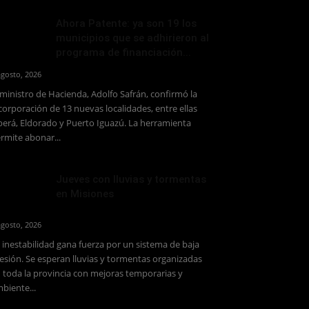
Ahora Patente: ya son 19 los
municipios que se adhirieron al
programa de financiación...
agosto, 2026
 ministro de Hacienda, Adolfo Safrán, confirmó la
corporación de 13 nuevas localidades, entre ellas
erá, Eldorado y Puerto Iguazú. La herramienta
rmite abonar...
Jueves con lluvias y tormentas
en Misiones
agosto, 2026
 inestabilidad gana fuerza por un sistema de baja
esión. Se esperan lluvias y tormentas organizadas
 toda la provincia con mejoras temporarias y
biente...