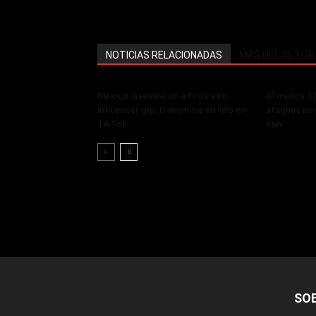
NOTICIAS RELACIONADAS
MÁS DEL AUTOR
México: asesinaron a tiros a un
Al menos 17
influencer que transmitía en vivo en
ataques noc
TikTok
Kiev
SO