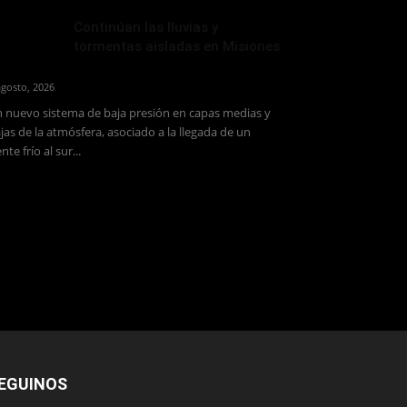
Continúan las lluvias y
tormentas aisladas en Misiones
agosto, 2026
 nuevo sistema de baja presión en capas medias y
jas de la atmósfera, asociado a la llegada de un
ente frío al sur...
EGUINOS