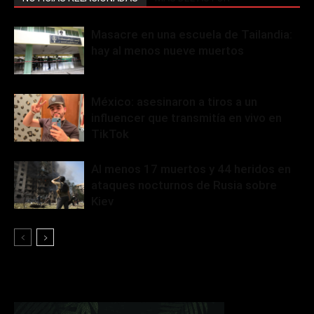
Masacre en una escuela de Tailandia:
hay al menos nueve muertos
México: asesinaron a tiros a un
influencer que transmitía en vivo en
TikTok
Al menos 17 muertos y 44 heridos en
ataques nocturnos de Rusia sobre
Kiev