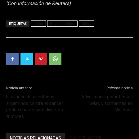
(Con información de Reuters)
ETIQUETAS
Chino
Estados Unidos
Globo
Noticia anterior
Próxima noticia
El avance de científicos
Advertencia por intensas
argentinos contra el cáncer
lluvias y tormentas en
podría usarse para diversos
Misiones
tumores
NOTICIAS RELACIONADAS
MÁS DEL AUTOR