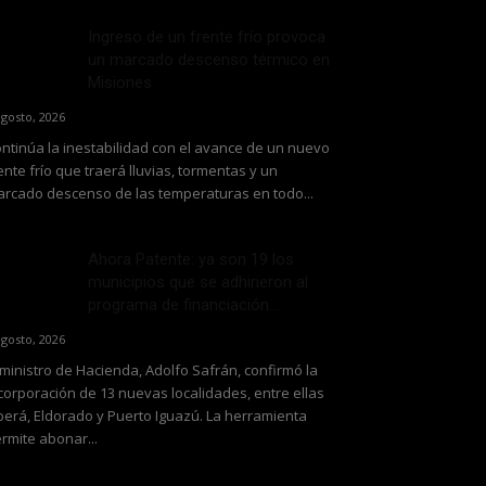
Ingreso de un frente frío provoca
un marcado descenso térmico en
Misiones
agosto, 2026
ntinúa la inestabilidad con el avance de un nuevo
ente frío que traerá lluvias, tormentas y un
rcado descenso de las temperaturas en todo...
Ahora Patente: ya son 19 los
municipios que se adhirieron al
programa de financiación...
agosto, 2026
 ministro de Hacienda, Adolfo Safrán, confirmó la
corporación de 13 nuevas localidades, entre ellas
erá, Eldorado y Puerto Iguazú. La herramienta
rmite abonar...