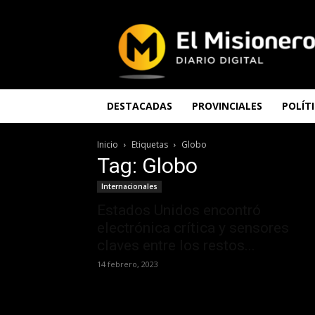
El
Misionero
DESTACADAS
PROVINCIALES
POLÍT
Inicio
Etiquetas
Globo
Tag: Globo
Internacionales
Estados Unidos encontró
electrónica crítica y sensores
claves entre los restos...
14 febrero, 2023