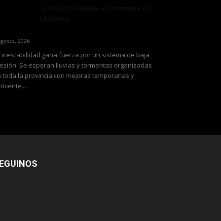
Jueves con lluvias y tormentas en
Misiones
agosto, 2026
 inestabilidad gana fuerza por un sistema de baja
esión. Se esperan lluvias y tormentas organizadas
 toda la provincia con mejoras temporarias y
biente...
EGUINOS