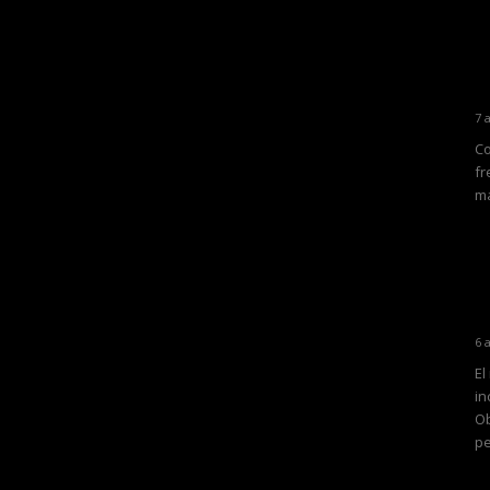
7 
Co
fr
ma
6 
El
in
Ob
pe