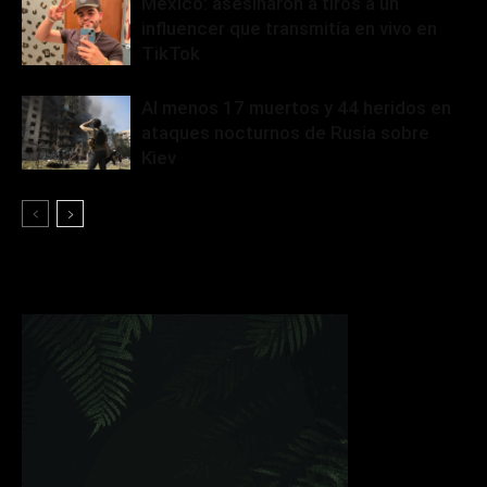
México: asesinaron a tiros a un
influencer que transmitía en vivo en
TikTok
Al menos 17 muertos y 44 heridos en
ataques nocturnos de Rusia sobre
Kiev