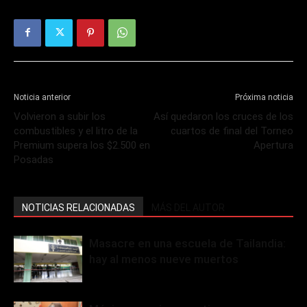
Noticia anterior
Próxima noticia
Volvieron a subir los
Así quedaron los cruces de los
combustibles y el litro de la
cuartos de final del Torneo
Premium supera los $2.500 en
Apertura
Posadas
NOTICIAS RELACIONADAS
MÁS DEL AUTOR
Masacre en una escuela de Tailandia:
hay al menos nueve muertos