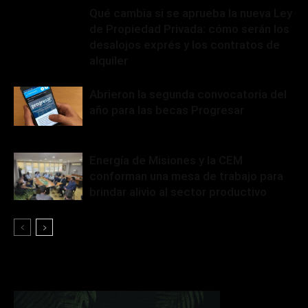
Qué cambia si se aprueba la nueva Ley
de Propiedad Privada: cómo serán los
desalojos exprés y los contratos de
alquiler
Abrieron la segunda convocatoria del
año para las becas Progresar
Energía de Misiones y la CEM
conforman una mesa de trabajo para
brindar alivio al sector productivo