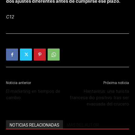
dos ajustes diferentes antes de cumplirse ese plazo.
C12
Noticia anterior
Próxima noticia
El marketing en tiempos de
Hantavirus: una turista
cambio
francesa dio positivo tras ser
evacuada del crucero
NOTICIAS RELACIONADAS
MÁS DEL AUTOR