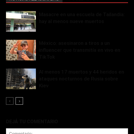
Masacre en una escuela de Tailandia:
hay al menos nueve muertos
México: asesinaron a tiros a un
influencer que transmitía en vivo en
TikTok
Al menos 17 muertos y 44 heridos en
ataques nocturnos de Rusia sobre
Kiev
DEJÁ TU COMENTARIO