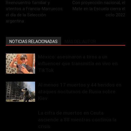
Reencuentro familiar y
Con proyección nacional, el
atentos a Francia-Marruecos:
Mate en la Escuela cierra el
el día de la Selección
ciclo 2022
argentina
NOTICIAS RELACIONADAS
MÁS DEL AUTOR
México: asesinaron a tiros a un
influencer que transmitía en vivo en
TikTok
Al menos 17 muertos y 44 heridos en
ataques nocturnos de Rusia sobre
Kiev
La cifra de muertos en Ceuta
asciende a 88 mientras continúa la
crisis