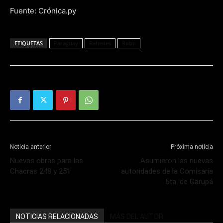
Fuente: Crónica.py
ETIQUETAS
Paraguay
Rehenes
Robo
Noticia anterior
Próxima noticia
Nuevas obras para las
Asumieron las nuevas
Chacras 248 y 251
autoridades de la Comisaría
5ta. de Garupá
NOTICIAS RELACIONADAS
MÁS DEL AUTOR