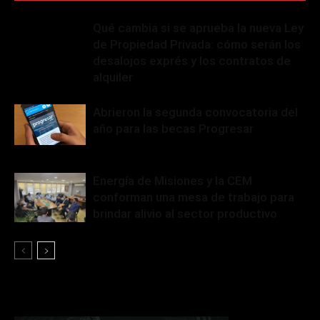
Qué cambia si se aprueba la nueva Ley
de Propiedad Privada: cómo serán los
desalojos exprés y los contratos de
alquiler
Abrieron la segunda convocatoria del
año para las becas Progresar
Energía de Misiones y la CEM
conforman una mesa de trabajo para
brindar alivio al sector productivo