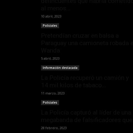
delincuentes que habría cometid
al menos...
10 abril, 2023
Policiales
Pretendían cruzar en balsa a
Paraguay una camioneta robada 
Wanda
5 abril, 2023
Información destacada
La Policía recuperó un camión y
14 mil kilos de tabaco...
11 marzo, 2023
Policiales
La Policía capturó al líder de una
megabanda de falsificadores que.
28 febrero, 2023