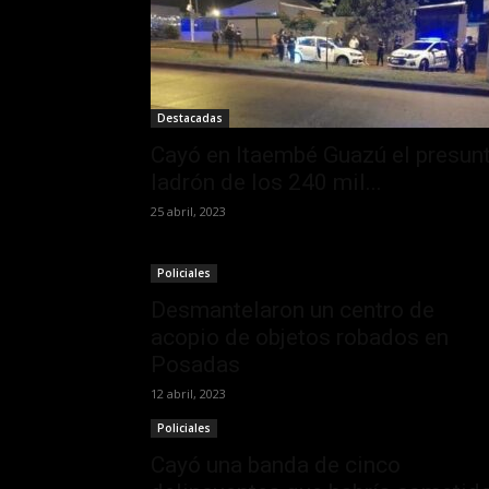
Destacadas
Cayó en Itaembé Guazú el presun
ladrón de los 240 mil...
25 abril, 2023
Policiales
Desmantelaron un centro de
acopio de objetos robados en
Posadas
12 abril, 2023
Policiales
Cayó una banda de cinco