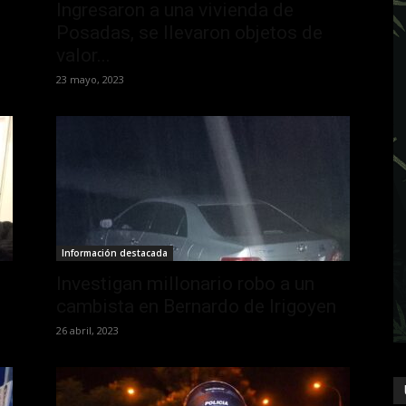
Ingresaron a una vivienda de
Posadas, se llevaron objetos de
valor...
23 mayo, 2023
Información destacada
Investigan millonario robo a un
cambista en Bernardo de Irigoyen
26 abril, 2023