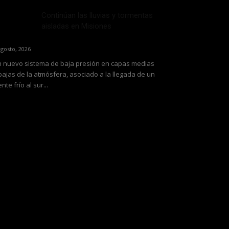
Continúan las lluvias y tormentas
aisladas en Misiones
agosto, 2026
 nuevo sistema de baja presión en capas medias
bajas de la atmósfera, asociado a la llegada de un
ente frío al sur...