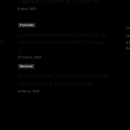
o
ingresaron a pescar y cazar en...
8 abril, 2023
Policiales
5 
Lo atraparon robando ladrillos: lo
Un
en
hacía con la modalidad hormiga
y 
fr
a...
27 marzo, 2023
Nacional
(Video) Cayó “Resortín”: tiene una
sola pierna y saltó el portón...
4 marzo, 2023
..