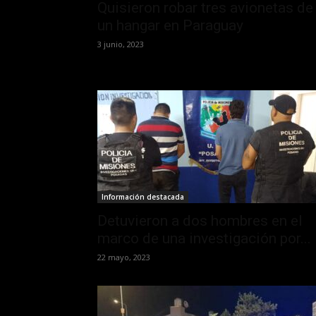
Quisieron robar tres avionetas de
un hangar en Paraguay
3 junio, 2023
Información destacada
Detuvieron a dos hombres en el
marco de una investigación por...
22 mayo, 2023