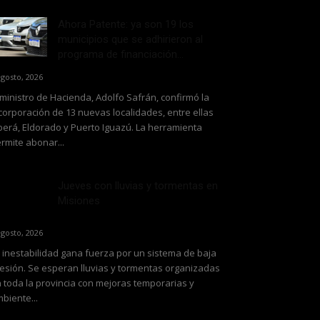
Ahora Patente: ya son 19 los
municipios que se adhirieron al
programa de financiación...
agosto, 2026
 ministro de Hacienda, Adolfo Safrán, confirmó la
corporación de 13 nuevas localidades, entre ellas
erá, Eldorado y Puerto Iguazú. La herramienta
rmite abonar...
Jueves con lluvias y tormentas en
Misiones
agosto, 2026
 inestabilidad gana fuerza por un sistema de baja
esión. Se esperan lluvias y tormentas organizadas
 toda la provincia con mejoras temporarias y
biente...