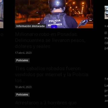
6 
Información destacada
El
to
Millonario robo en Posadas:
in
Delincuentes se llevaron pesos,
Ob
dólares y reales
pe
17 abril, 2023
Policiales
Tres caballos robados fueron
vendidos por internet y la Policía
6 
los...
La
10 abril, 2023
pr
Policiales
en
am
Arrestaron a 3 hombres que