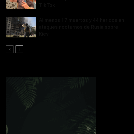
TikTok
Al menos 17 muertos y 44 heridos en
ataques nocturnos de Rusia sobre
Kiev