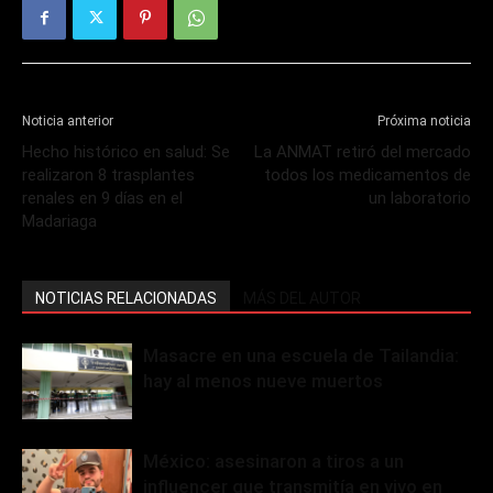
Noticia anterior
Próxima noticia
Hecho histórico en salud: Se
La ANMAT retiró del mercado
realizaron 8 trasplantes
todos los medicamentos de
renales en 9 días en el
un laboratorio
Madariaga
NOTICIAS RELACIONADAS
MÁS DEL AUTOR
Masacre en una escuela de Tailandia:
hay al menos nueve muertos
México: asesinaron a tiros a un
influencer que transmitía en vivo en