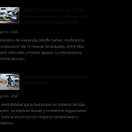
Ahora Patente: ya son 19 los
municipios que se adhirieron al
programa de financiación...
agosto, 2026
 ministro de Hacienda, Adolfo Safrán, confirmó la
corporación de 13 nuevas localidades, entre ellas
erá, Eldorado y Puerto Iguazú. La herramienta
rmite abonar...
Jueves con lluvias y tormentas
en Misiones
agosto, 2026
 inestabilidad gana fuerza por un sistema de baja
esión. Se esperan lluvias y tormentas organizadas
 toda la provincia con mejoras temporarias y
biente...