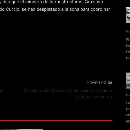
y dijo que el ministro de Infraestructuras, Graziano
rizio Curcio, se han desplazado a la zona para coordinar
6 
El
in
Ob
pe
Próxima noticia
as
Se robaron los bueyes de un vecino y estaban
6 
atados en el monte
La
pr
en
am