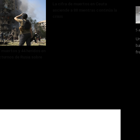
La cifra de muertos en Ceuta
asciende a 88 mientras continúa la
crisis
5 
Un
ba
 muertos y 44 heridos en
fr
turnos de Rusia sobre