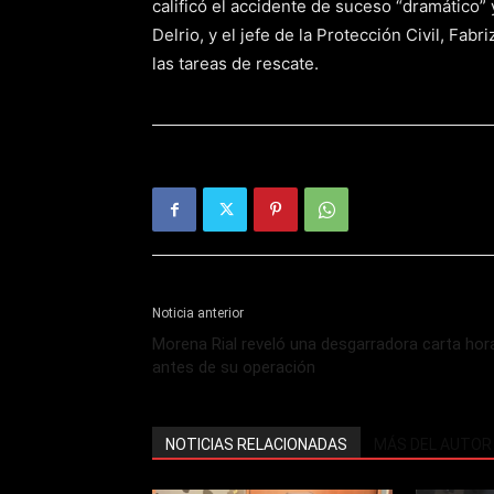
calificó el accidente de suceso “dramático” 
Delrio, y el jefe de la Protección Civil, Fab
las tareas de rescate.
Noticia anterior
Morena Rial reveló una desgarradora carta hor
antes de su operación
NOTICIAS RELACIONADAS
MÁS DEL AUTOR