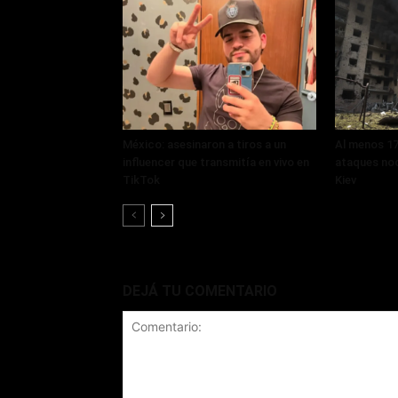
México: asesinaron a tiros a un
Al menos 17
influencer que transmitía en vivo en
ataques noc
TikTok
Kiev
DEJÁ TU COMENTARIO