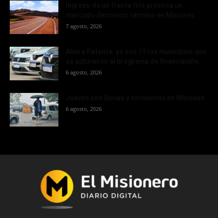
Ingreso de un frente frío provoca un
marcado descenso térmico en Misiones
7 agosto, 2026
Ahora Patente: ya son 19 los municipios que
se adhirieron al programa de financiación...
6 agosto, 2026
Jueves con lluvias y tormentas en Misiones
6 agosto, 2026