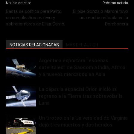
Noticia anterior
Próxima noticia
Basta de política para Palito,
El pibe Gonzalo Maroni tuvo
un cumpleaños malevo y
una noche redonda en la
sobrenombres de Elisa Carrió
Bombonera
NOTICIAS RELACIONADAS
MÁS DEL AUTOR
Argentina exportará “escenas
satelitales” de Saocom a India, África
y a nuevos mercados en Asia
La cápsula espacial Orion inició su
regreso a la Tierra tras sobrevolar la
Luna
Un tiroteo en la Universidad de Virginia
dejó tres muertos y dos heridos