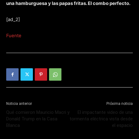
una hamburguesa y las papas fritas. El combo perfecto.
[ad_2]
Fuente
Noticia anterior
Próxima noticia
Qué comieron Mauricio Macri y
El impactante video de una
Donald Trump en la Casa
tormenta eléctrica vista desde
Blanca
el espacio