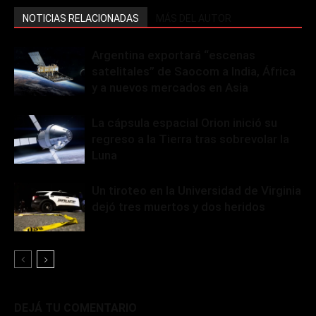
NOTICIAS RELACIONADAS
MÁS DEL AUTOR
Argentina exportará “escenas
satelitales” de Saocom a India, África
y a nuevos mercados en Asia
La cápsula espacial Orion inició su
regreso a la Tierra tras sobrevolar la
Luna
Un tiroteo en la Universidad de Virginia
dejó tres muertos y dos heridos
DEJÁ TU COMENTARIO