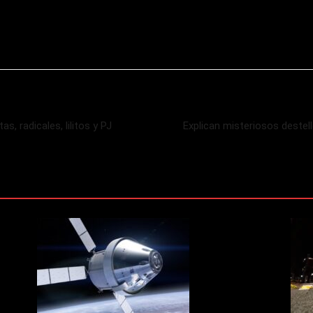
, radicales, lilitos y PJ
Explican misteriosos destel