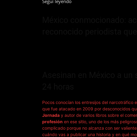
Seguí leyendo
México conmocionado: acri
reconocido periodista que
Asesinan en México a un 
24 horas
Pocos conocían los entresijos del narcotráfic
que fue atacado en 2009 por desconocidos que 
Jornada
y autor de varios libros sobre el com
profesión
en ese sitio, uno de los más peligroso
complicado porque no alcanza con ser valiente,
cuándo vas a publicar una historia y en qué mom