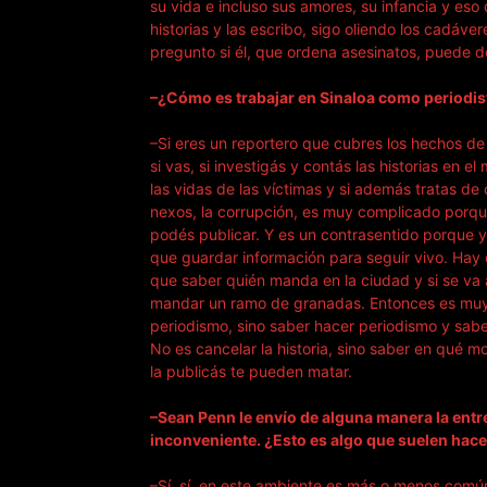
su vida e incluso sus amores, su infancia y es
historias y las escribo, sigo oliendo los cadáv
pregunto si él, que ordena asesinatos, puede d
–¿Cómo es trabajar en Sinaloa como periodis
–Si eres un reportero que cubres los hechos de
si vas, si investigás y contás las historias en 
las vidas de las víctimas y si además tratas de
nexos, la corrupción, es muy complicado porqu
podés publicar. Y es un contrasentido porque y
que guardar información para seguir vivo. Hay
que saber quién manda en la ciudad y si se va 
mandar un ramo de granadas. Entonces es muy c
periodismo, sino saber hacer periodismo y sab
No es cancelar la historia, sino saber en qué 
la publicás te pueden matar.
–Sean Penn le envío de alguna manera la entre
inconveniente. ¿Esto es algo que suelen hace
–Sí, sí, en este ambiente es más o menos común. 