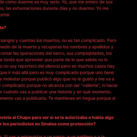
o de cómo duerme es muy serio. Yo, que me entero de sus
eres, las exhumaciones durante días y no duermo. Yo me
ormir.
ta?
 sangre y cuentas los muertos, no es tan complicado. Pero
el medio de la muerte y recuperas los nombres y apellidos y
 contar las operaciones del narco, sus complejidades, los
e tenés que aprender que parte de lo que sabés no lo
o no soy reportero del silencio pero en muchos casos hay
 que ir más allá pero es muy complicado porque uno tiene
a molestar porque publicó algo que no le gustó y me va a
omplicado porque no alcanza con ser “valiente”, ni hacer
er cuándo vas a publicar una historia y en qué momento.
momento vas a publicarla. Te mantienes en tregua porque si
vista al Chapo para ver si se la autorizaba o había algo
r los periodistas en Sinaloa como protección?
Si vas a entrevistar a un narco, a un gatillero o a la