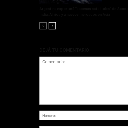
Argentina exportará “escenas satelitales” de Saoc
India, África y a nuevos mercados en Asia
DEJÁ TU COMENTARIO