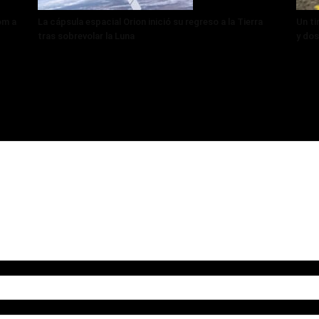
om a
La cápsula espacial Orion inició su regreso a la Tierra
Un ti
tras sobrevolar la Luna
y dos