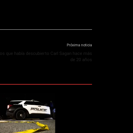
Próxima noticia
los que había descubierto Carl Sagan hace más
de 20 años