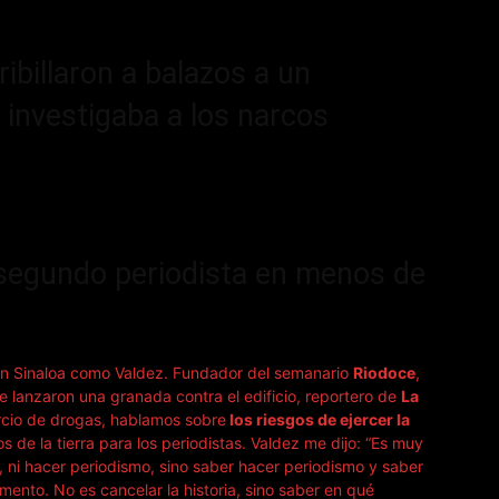
billaron a balazos a un
 investigaba a los narcos
segundo periodista en menos de
o en Sinaloa como Valdez. Fundador del semanario
Riodoce
,
lanzaron una granada contra el edificio, reportero de
La
ercio de drogas, hablamos sobre
los riesgos de ejercer la
s de la tierra para los periodistas. Valdez me dijo: “Es muy
 ni hacer periodismo, sino saber hacer periodismo y saber
ento. No es cancelar la historia, sino saber en qué