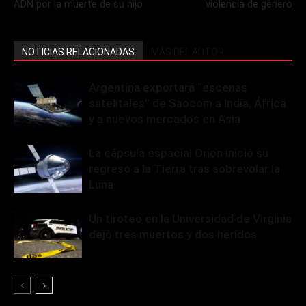
ADN por la muerte de su hijo
violencia de género
NOTICIAS RELACIONADAS
MÁS DEL AUTOR
Argentina exportará “escenas
satelitales” de Saocom a India, África
y a nuevos mercados en Asia
La cápsula espacial Orion inició su
regreso a la Tierra tras sobrevolar la
Luna
Un tiroteo en la Universidad de Virginia
dejó tres muertos y dos heridos