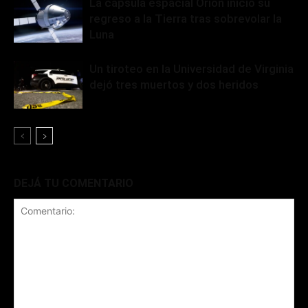
La cápsula espacial Orion inició su
regreso a la Tierra tras sobrevolar la
Luna
Un tiroteo en la Universidad de Virginia
dejó tres muertos y dos heridos
DEJÁ TU COMENTARIO