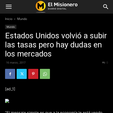
Inicio
Mundo
Mundo
Estados Unidos volvió a subir
las tasas pero hay dudas en
los mercados
16 marzo, 2017
224
0
[ad_1]
“El mensaje simple es que a la economía le está yendo