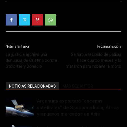
Noticia anterior
Próxima noticia
La justicia archivó una
Se había recibido de policía
denuncia de Cristina contra
hace cuatro meses y lo
Stolbizer y Bonadio
mataron para robarle la moto
NOTICIAS RELACIONADAS
MÁS DEL AUTOR
Argentina exportará “escenas
satelitales” de Saocom a India, África
y a nuevos mercados en Asia