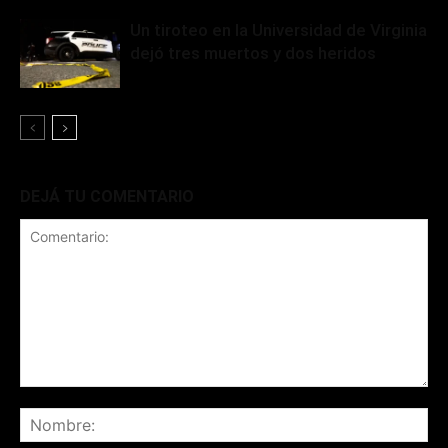
Un tiroteo en la Universidad de Virginia
dejó tres muertos y dos heridos
DEJÁ TU COMENTARIO