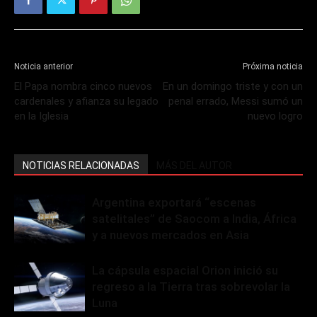
Noticia anterior
Próxima noticia
El Papa nombra cinco nuevos
En un domingo triste y con un
cardenales y afianza su legado
penal errado, Messi sumó un
en la Iglesia
nuevo logro
NOTICIAS RELACIONADAS
MÁS DEL AUTOR
Argentina exportará “escenas
satelitales” de Saocom a India, África
y a nuevos mercados en Asia
La cápsula espacial Orion inició su
regreso a la Tierra tras sobrevolar la
Luna