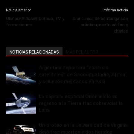
Noticia anterior
Próxima noticia
Olimpo-Aldosivi: horario, TV y
Una clínica de ashtanga con
formaciones
práctica, canto védico y
charlas
NOTICIAS RELACIONADAS
MÁS DEL AUTOR
Argentina exportará “escenas
satelitales” de Saocom a India, África
y a nuevos mercados en Asia
La cápsula espacial Orion inició su
regreso a la Tierra tras sobrevolar la
Luna
Un tiroteo en la Universidad de Virginia
dejó tres muertos y dos heridos