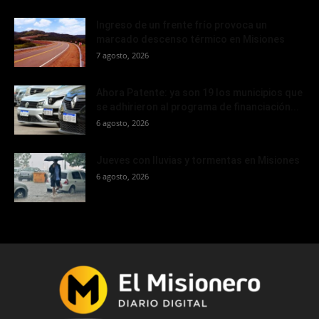
Ingreso de un frente frío provoca un
marcado descenso térmico en Misiones
7 agosto, 2026
Ahora Patente: ya son 19 los municipios que
se adhirieron al programa de financiación...
6 agosto, 2026
Jueves con lluvias y tormentas en Misiones
6 agosto, 2026