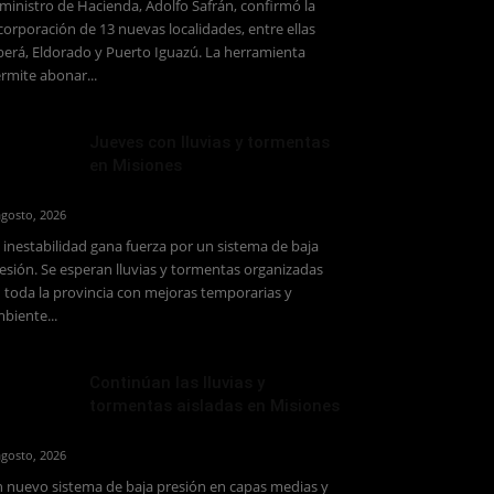
 ministro de Hacienda, Adolfo Safrán, confirmó la
corporación de 13 nuevas localidades, entre ellas
erá, Eldorado y Puerto Iguazú. La herramienta
rmite abonar...
Jueves con lluvias y tormentas
en Misiones
agosto, 2026
 inestabilidad gana fuerza por un sistema de baja
esión. Se esperan lluvias y tormentas organizadas
 toda la provincia con mejoras temporarias y
biente...
Continúan las lluvias y
tormentas aisladas en Misiones
agosto, 2026
 nuevo sistema de baja presión en capas medias y