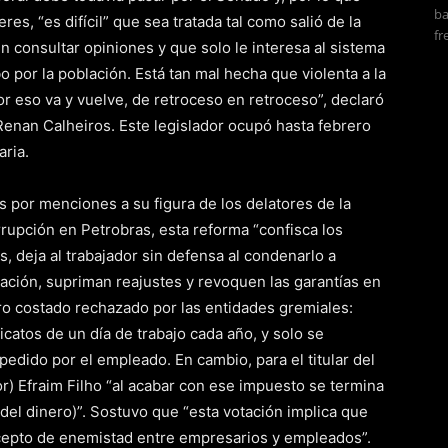
ba
res, “es difícil” que sea tratada tal como salió de la
fr
n consultar opiniones y que solo le interesa al sistema
 por la población. Está tan mal hecha que violenta a la
Por eso va y vuelve, de retroceso en retroceso”, declaró
, Renan Calheiros. Este legislador ocupó hasta febrero
aria.
por menciones a su figura de los delatores de la
upción en Petrobras, esta reforma “confisca los
s, deja al trabajador sin defensa al condenarlo a
ción, supriman reajustes y revoquen las garantías en
tro costado rechazado por las entidades gremiales:
dicatos de un día de trabajo cada año, y solo se
pedido por el empleado. En cambio, para el titular del
r) Efraim Filho “al acabar con ese impuesto se termina
 del dinero)”. Sostuvo que “esta votación implica que
ncepto de enemistad entre empresarios y empleados”.