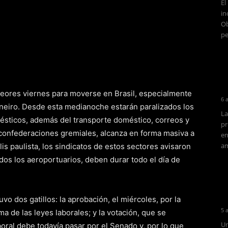
El
in
Ob
pe
peores viernes para moverse en Brasil, especialmente
6 
aneiro. Desde esta medianoche estarán paralizados los
La
ésticos, además del transporte doméstico, correos y
pr
 confederaciones gremiales, alcanza en forma masiva a
en
am
is paulista, los sindicatos de estos sectores avisaron
idos los aeroportuarios, deben durar todo el día de
vo dos gatillos: la aprobación, el miércoles, por la
5 
 de las leyes laborales; y la votación, que se
Un
aboral debe todavía pasar por el Senado y, por lo que