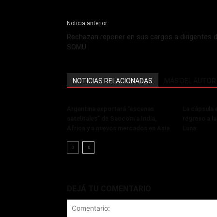
Noticia anterior
Rechazan reponer en sus cargos a dirigentes d
SOMU
NOTICIAS RELACIONADAS
MÁS DEL AUTOR
Argentina exportará “escenas
La cápsula e
satelitales” de Saocom a India,
regreso a la
África y a nuevos mercados en Asia
Luna
DEJÁ TU COMENTARIO