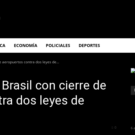
ICA
ECONOMÍA
POLICIALES
DEPORTES
e aeropuertos contra dos leyes de...
Brasil con cierre de
ra dos leyes de
177
0
6 