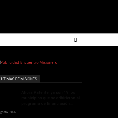
ÚLTIMAS DE MISIONES
Ahora Patente: ya son 19 los
municipios que se adhirieron al
programa de financiación...
agosto, 2026