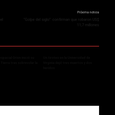
Próxima noticia
el
"Golpe del siglo": confirman que robaron US$
11,7 millones
spacial Orion inició su
Un tiroteo en la Universidad de
 Tierra tras sobrevolar la
Virginia dejó tres muertos y dos
heridos