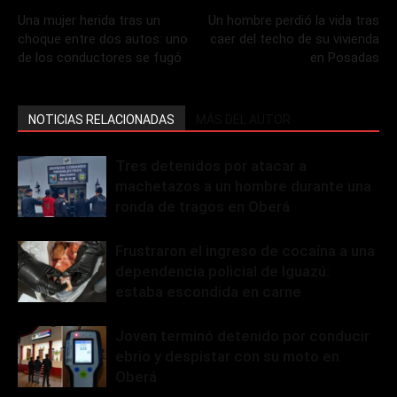
Una mujer herida tras un
Un hombre perdió la vida tras
choque entre dos autos: uno
caer del techo de su vivienda
de los conductores se fugó
en Posadas
NOTICIAS RELACIONADAS
MÁS DEL AUTOR
Tres detenidos por atacar a
machetazos a un hombre durante una
ronda de tragos en Oberá
Frustraron el ingreso de cocaína a una
dependencia policial de Iguazú:
estaba escondida en carne
Joven terminó detenido por conducir
ebrio y despistar con su moto en
Oberá