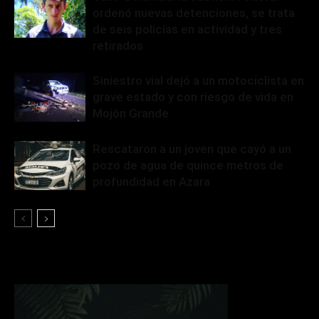
ordenó nuevas detenciones, se trata
de seis policías en actividad y tres
retirados
Siniestro vial dejó a un motociclista en
grave estado y con riesgo de vida en
Mojón Grande
Rescataron a un joven que cayó a un
pozo de agua de quince metros de
profundidad en Azara