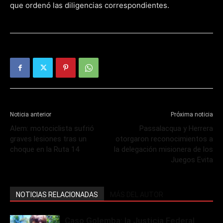
que ordenó las diligencias correspondientes.
Noticia anterior
Próxima noticia
Alem: motociclista sufrió
Passalacqua y Herrera
graves lesiones tras un
otorgaron reconocimientos a
choque en la Ruta 14
la delegación misionera de los
Juegos Evita
NOTICIAS RELACIONADAS
MÁS DEL AUTOR
Caso Golemba: la Justicia Federal