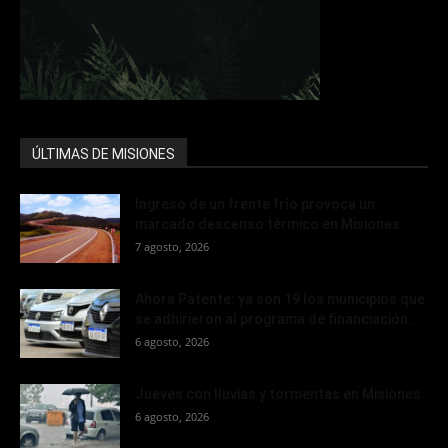
ÚLTIMAS DE MISIONES
Ingreso de un frente frío provoca un
marcado descenso térmico en Misiones
7 agosto, 2026
Ahora Patente: ya son 19 los municipios que
se adhirieron al programa de financiación...
6 agosto, 2026
Jueves con lluvias y tormentas en Misiones
6 agosto, 2026