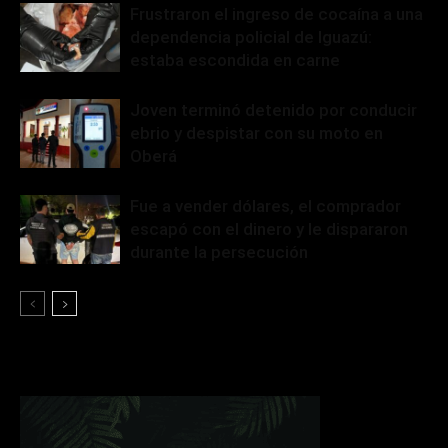
Frustraron el ingreso de cocaína a una
dependencia policial de Iguazú:
estaba escondida en carne
Joven terminó detenido por conducir
ebrio y despistar con su moto en
Oberá
Fue a vender dólares, el comprador
escapó con el dinero y le dispararon
durante la persecución