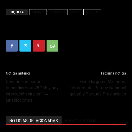
ETIQUETAS
Estancia
Pescados
Robo
San José
Noticia anterior
Próxima noticia
Dengue: los casos
Finde largo en Misiones:
ascendieron a 28.235 y hay
horarios del Parque Nacional
circulación viral en 14
Iguazú y Parques Provinciales
jurisdicciones
NOTICIAS RELACIONADAS
MÁS DEL AUTOR