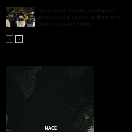
Fue a vender dólares, el comprador
escapó con el dinero y le dispararon
durante la persecución