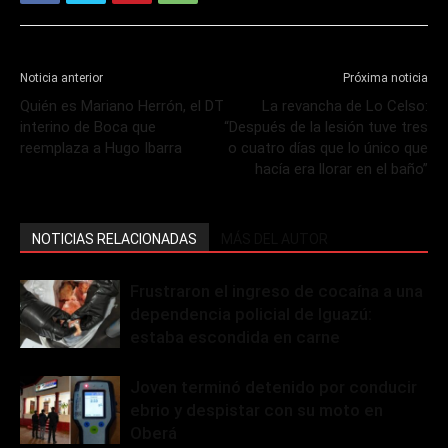
Noticia anterior
Próxima noticia
Quién es Mariano Herrón, el DT
La revancha de Lo Celso:
interino de Boca que
“Después de la lesión tuve tres
reemplaza a Hugo Ibarra
o cuatro días que lo único que
hacía era llorar en el baño”
NOTICIAS RELACIONADAS
MÁS DEL AUTOR
Frustraron el ingreso de cocaína a una
dependencia policial de Iguazú:
estaba escondida en carne
Joven terminó detenido por conducir
ebrio y despistar con su moto en
Oberá