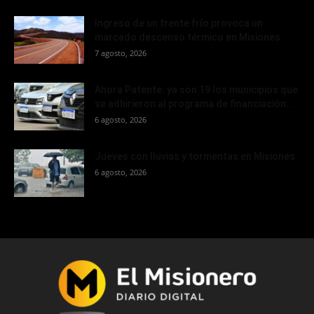
Ingreso de un frente frío provoca un
marcado descenso térmico en Misiones
7 agosto, 2026
Ahora Patente: ya son 19 los municipios que
se adhirieron al programa de financiación...
6 agosto, 2026
Jueves con lluvias y tormentas en Misiones
6 agosto, 2026