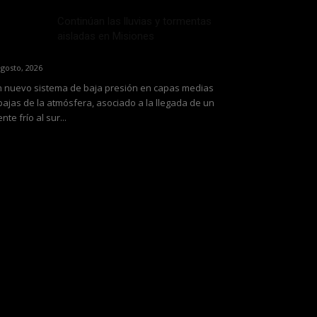
Continúan las lluvias y tormentas
aisladas en Misiones
agosto, 2026
 nuevo sistema de baja presión en capas medias
bajas de la atmósfera, asociado a la llegada de un
ente frío al sur...