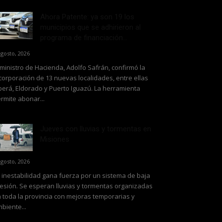
Ahora Patente: ya son 19 los
municipios que se adhirieron al
programa de financiación...
agosto, 2026
 ministro de Hacienda, Adolfo Safrán, confirmó la
corporación de 13 nuevas localidades, entre ellas
erá, Eldorado y Puerto Iguazú. La herramienta
rmite abonar...
Jueves con lluvias y tormentas en
Misiones
agosto, 2026
 inestabilidad gana fuerza por un sistema de baja
esión. Se esperan lluvias y tormentas organizadas
 toda la provincia con mejoras temporarias y
biente...