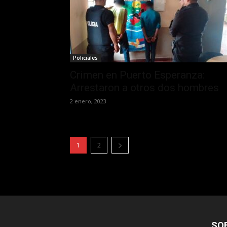
Policiales
Crimen en Puerto Esperanza:
Arrestaron a otros dos hombres
2 enero, 2023
1
2
SO