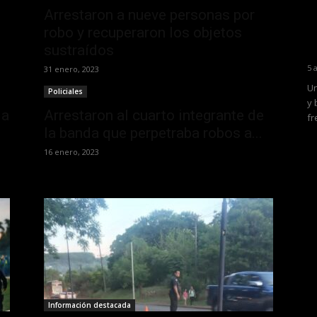
Arrestaron a nueve personas por
robo y recuperaron los objetos
sustraídos
5 
31 enero, 2023
Un
Policiales
y 
la
Arrestaron al cuarto integrante de
fr
la banda que perpetraba robos a...
16 enero, 2023
Información destacada