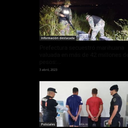
Información destacada
Prefectura secuestró marihuana
valuada en más de 42 millones d
pesos:...
3 abril, 2023
Policiales