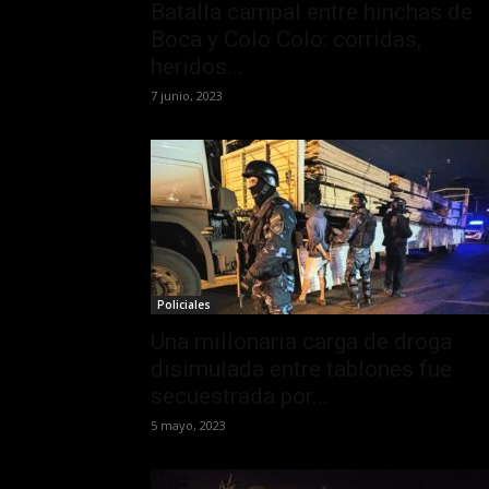
Batalla campal entre hinchas de
Boca y Colo Colo: corridas,
heridos...
7 junio, 2023
Policiales
Una millonaria carga de droga
disimulada entre tablones fue
secuestrada por...
5 mayo, 2023