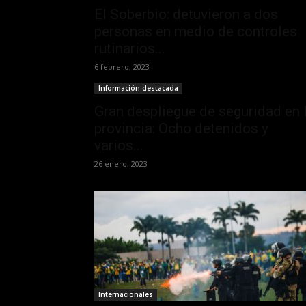
El Soberbio: detuvieron a dos
personas en medio de controles
rutinarios...
6 febrero, 2023
Información destacada
Gran despliegue de seguridad en 
provincia: Ocho detenidos y
varios...
26 enero, 2023
Internacionales