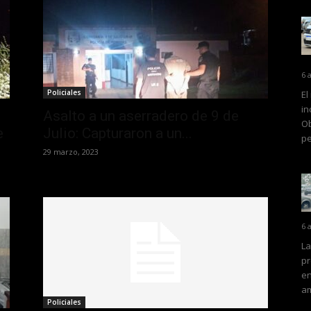
6 
Policiales
El
in
Asalto a un aserradero de 9 de
Ob
e
Julio: Capturaron a un...
pe
29 marzo, 2023
6 
La
pr
en
am
Policiales