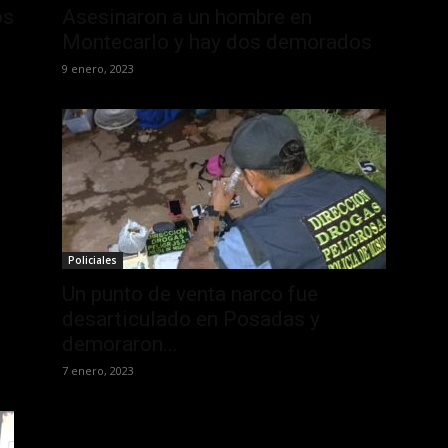
os
Asesinaron a un hombre en
Montecarlo y hay dos demorados
9 enero, 2023
Policiales
Un punto de venta narco fue
desarticulado en Posadas y
demoraron...
7 enero, 2023