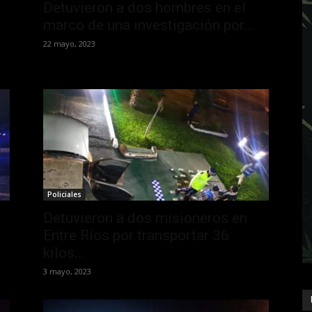
Detuvieron a dos hombres en el
marco de una investigación por...
22 mayo, 2023
Policiales
Detuvieron a dos misioneros en
Entre Ríos por transportar 36
kilos...
3 mayo, 2023