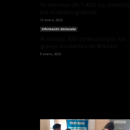
Ya son más de 1.400 los detenid
por el asalto golpista...
12 enero, 2023
Información destacada
Al menos 300 detenidos por los
graves incidentes en Brasilia
9 enero, 2023