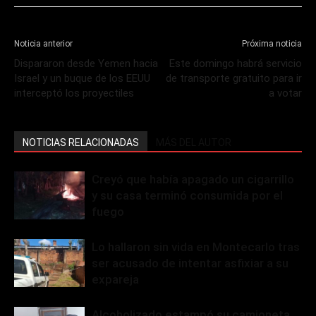
Noticia anterior
Próxima noticia
Dispararon desde Yemen hacia
Este domingo habrá servicio
Israel y un buque de los EEUU
de transporte gratuito para ir
interceptó los proyectiles
a votar
NOTICIAS RELACIONADAS
MÁS DEL AUTOR
Creyó que había apagado un cigarrillo
y su casa terminó consumida por el
fuego
Lo hallaron sin vida en Montecarlo tras
ser acusado de intentar asfixiar a su
expareja
Alcoholizado estampó su camioneta