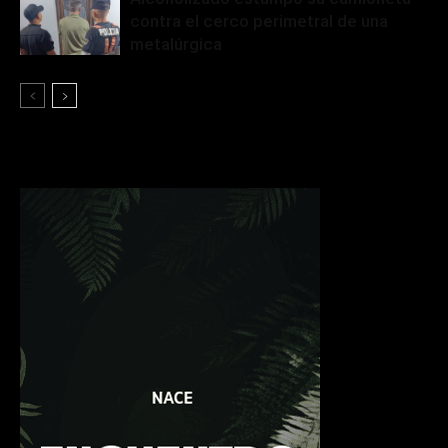
contra el cerco perimetral de una
metalúrgica