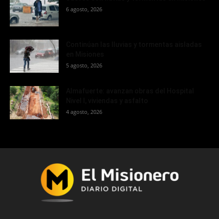
6 agosto, 2026
Continúan las lluvias y tormentas aisladas
en Misiones
5 agosto, 2026
Almafuerte: avanzan obras del Hospital
Nivel I, viviendas y asfalto
4 agosto, 2026