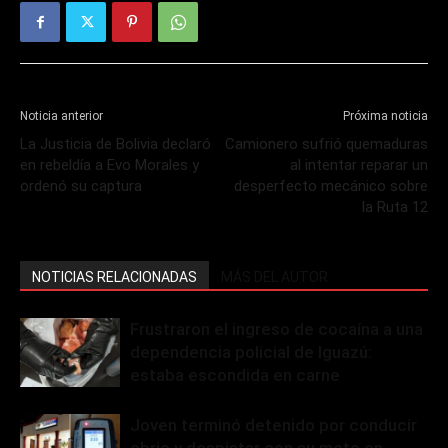
Noticia anterior
Próxima noticia
La Justicia de Bolivia declaró
Camionero sufrió quemaduras
en rebeldía a Evo Morales y
al intentar reparar un
ordenó su captura
desperfecto mecánico sobre
la Ruta 12
NOTICIAS RELACIONADAS
MÁS DEL AUTOR
Frustraron el ingreso de cocaína a una
dependencia policial de Iguazú:
estaba escondida en carne
Joven terminó detenido por conducir