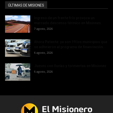
ÚLTIMAS DE MISIONES
Ingreso de un frente frío provoca un
marcado descenso térmico en Misiones
7 agosto, 2026
Ahora Patente: ya son 19 los municipios que
se adhirieron al programa de financiación...
6 agosto, 2026
Jueves con lluvias y tormentas en Misiones
6 agosto, 2026