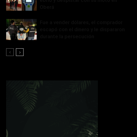
ebrio y despistar con su moto en
Oberá
Fue a vender dólares, el comprador
escapó con el dinero y le dispararon
durante la persecución