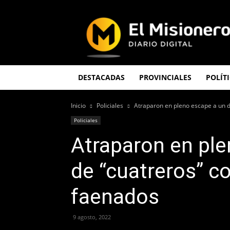
El
Misionero
DESTACADAS
PROVINCIALES
POLÍT
Inicio
Policiales
Atraparon en pleno escape a un d
Policiales
Atraparon en pl
de “cuatreros” c
faenados
9 agosto, 2022