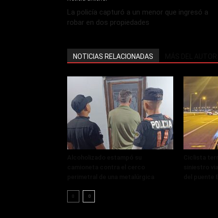
La policía capturó a un menor que ingresó a
robar en dos propiedades
NOTICIAS RELACIONADAS
MÁS DEL AUTOR
Alcoholizado estampó su
Ciclista ter
camioneta contra el cerco
siniestro vi
perimetral de una metalúrgica
del puente 