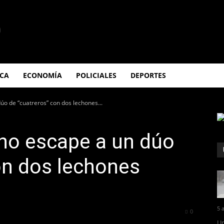
ICA
ECONOMÍA
POLICIALES
DEPORTES
úo de “cuatreros” con dos lechones...
eno escape a un dúo
on dos lechones
5 
277
0
Un