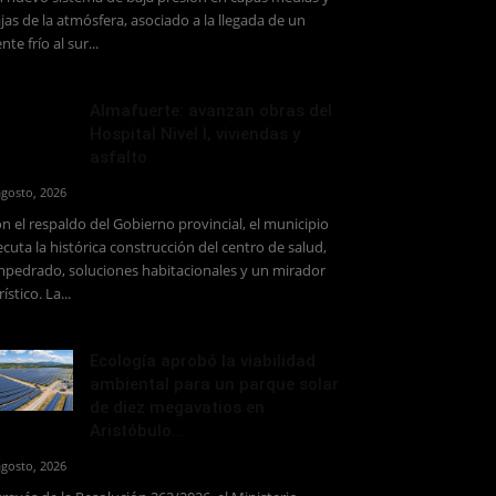
jas de la atmósfera, asociado a la llegada de un
ente frío al sur...
Almafuerte: avanzan obras del
Hospital Nivel I, viviendas y
asfalto
agosto, 2026
n el respaldo del Gobierno provincial, el municipio
ecuta la histórica construcción del centro de salud,
pedrado, soluciones habitacionales y un mirador
rístico. La...
Ecología aprobó la viabilidad
ambiental para un parque solar
de diez megavatios en
Aristóbulo...
agosto, 2026