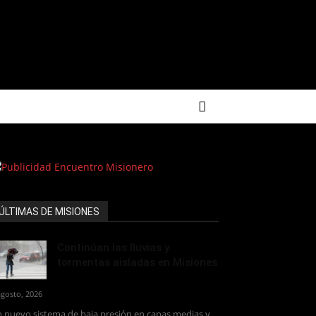
ÚLTIMAS DE MISIONES
Continúan las lluvias y
tormentas aisladas en Misiones
agosto, 2026
 nuevo sistema de baja presión en capas medias y