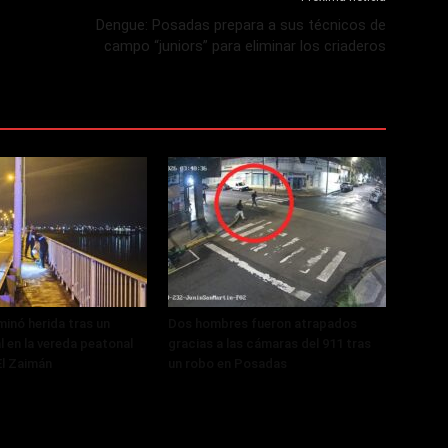
Dengue: Posadas prepara a sus técnicos de
campo “juniors” para eliminar los criaderos
minó herida tras un
Dos hombres fueron atrapados
al en la vereda peatonal
gracias a las cámaras del 911 tras
El Zaimán
un robo en Posadas