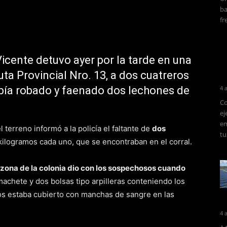
ba
fr
cente detuvo ayer por la tarde en una
uta Provincial Nro. 13, a dos cuatreros
abía robado y faenado dos lechones de
4 
Co
ej
em
 terreno informó a la policía el faltante de
dos
tu
ilogramos cada uno, que se encontraban en el corral.
a zona de la colonia dio con los sospechosos cuando
machete y dos bolsas tipo arpilleras conteniendo los
os estaba cubierto con manchas de sangre en las
4 