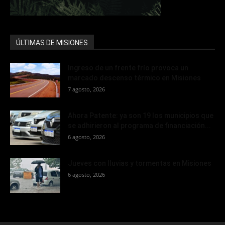
ÚLTIMAS DE MISIONES
Ingreso de un frente frío provoca un
marcado descenso térmico en Misiones
7 agosto, 2026
Ahora Patente: ya son 19 los municipios que
se adhirieron al programa de financiación...
6 agosto, 2026
Jueves con lluvias y tormentas en Misiones
6 agosto, 2026