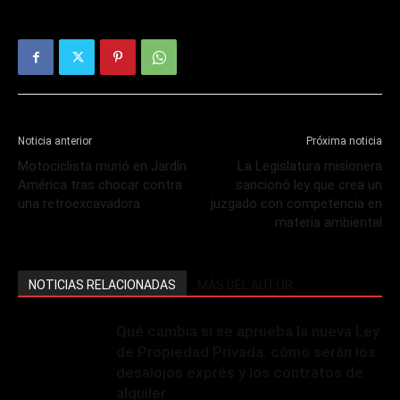
Noticia anterior
Próxima noticia
Motociclista murió en Jardín
La Legislatura misionera
América tras chocar contra
sancionó ley que crea un
una retroexcavadora
juzgado con competencia en
materia ambiental
NOTICIAS RELACIONADAS
MÁS DEL AUTOR
Qué cambia si se aprueba la nueva Ley
de Propiedad Privada: cómo serán los
desalojos exprés y los contratos de
alquiler