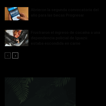
Abrieron la segunda convocatoria del
año para las becas Progresar
Frustraron el ingreso de cocaína a una
dependencia policial de Iguazú:
estaba escondida en carne