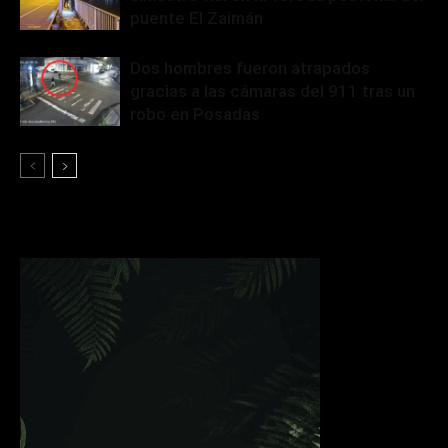
puente El Zaimán
Dos hombres fueron atrapados
gracias a las cámaras del 911 tras un
robo en Posadas