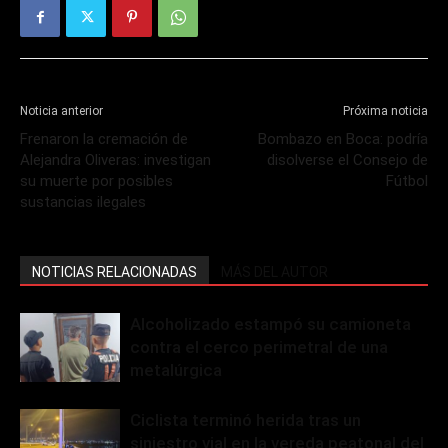
Noticia anterior
Próxima noticia
Frenaron la cremación de
Bombazo en Boca: podría
Alejandra Oliveras: investigan
disolverse el Consejo de
su muerte por posibles
Fútbol
sustancias ilegales
NOTICIAS RELACIONADAS
MÁS DEL AUTOR
Alcoholizado estampó su camioneta
contra el cerco perimetral de una
metalúrgica
Ciclista terminó herida tras un
siniestro vial en la vereda peatonal del