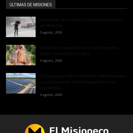
ÚLTIMAS DE MISIONES
Continúan las lluvias y tormentas aisladas
en Misiones
5 agosto, 2026
Almafuerte: avanzan obras del Hospital
Nivel I, viviendas y asfalto
4 agosto, 2026
Ecología aprobó la viabilidad ambiental para
un parque solar de diez megavatios en
Aristóbulo...
4 agosto, 2026